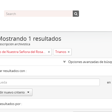
Mostrando 1 resultados
scripción archivística
Convento de Nuestra Señora del Rosario de Oviedo
Trianos
Opciones avanzadas de bús
r resultados con :
en
ir nuevo criterio
resultados por :