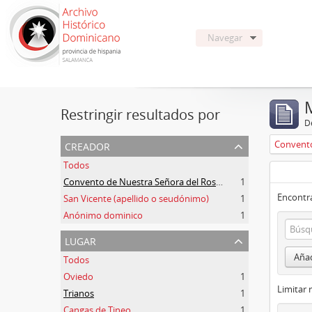
Navegar
Restringir resultados por
De
creador
Todos
Convento de Nuestra Señora del Rosario de Oviedo
1
Encontra
San Vicente (apellido o seudónimo)
1
Anónimo dominico
1
lugar
Añad
Todos
Oviedo
1
Limitar 
Trianos
1
Cangas de Tineo
1