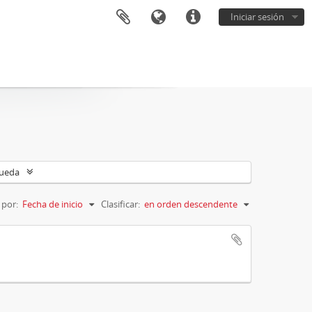
Iniciar sesión
queda
 por:
Fecha de inicio
Clasificar:
en orden descendente