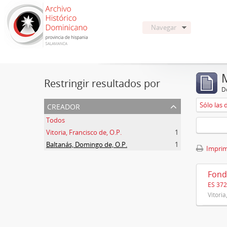
Navegar
Restringir resultados por
De
creador
Sólo las 
Todos
Vitoria, Francisco de, O.P.
1
Baltanás, Domingo de, O.P.
1
Imprimi
Fond
ES 37
Vitoria