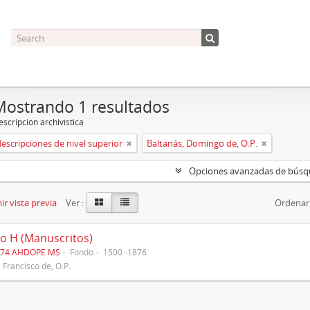
Mostrando 1 resultados
scripción archivística
descripciones de nivel superior
Baltanás, Domingo de, O.P.
Opciones avanzadas de bús
r vista previa
Ver :
Ordenar
o H (Manuscritos)
274.AHDOPE MS
Fondo
1500 -1876
, Francisco de, O.P.