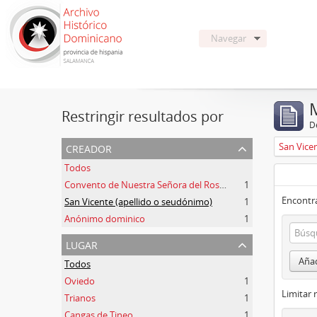
Navegar
Restringir resultados por
De
creador
San Vice
Todos
Convento de Nuestra Señora del Rosario de Oviedo
1
Encontra
San Vicente (apellido o seudónimo)
1
Anónimo dominico
1
lugar
Añad
Todos
Oviedo
1
Limitar 
Trianos
1
Cangas de Tineo
1