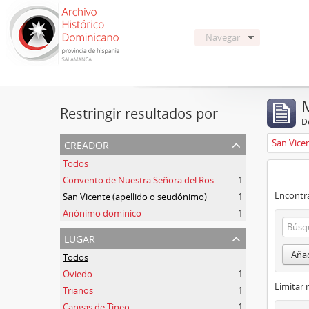
Navegar
Restringir resultados por
De
creador
San Vice
Todos
Convento de Nuestra Señora del Rosario de Oviedo
1
Encontra
San Vicente (apellido o seudónimo)
1
Anónimo dominico
1
lugar
Añad
Todos
Oviedo
1
Limitar 
Trianos
1
Cangas de Tineo
1