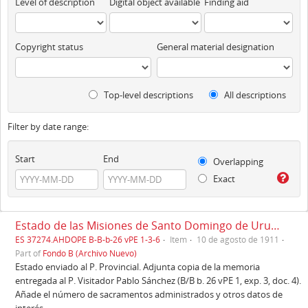
Level of description
Digital object available
Finding aid
Copyright status
General material designation
Top-level descriptions
All descriptions
Filter by date range:
Start
End
Overlapping
Exact
Estado de las Misiones de Santo Domingo de Urubamba, Cuzco, 10/08/1911
ES 37274.AHDOPE B-B-b-26 vPE 1-3-6
Item
10 de agosto de 1911
Part of
Fondo B (Archivo Nuevo)
Estado enviado al P. Provincial. Adjunta copia de la memoria
entregada al P. Visitador Pablo Sánchez (B/B b. 26 vPE 1, exp. 3, doc. 4).
Añade el número de sacramentos administrados y otros datos de
interés.