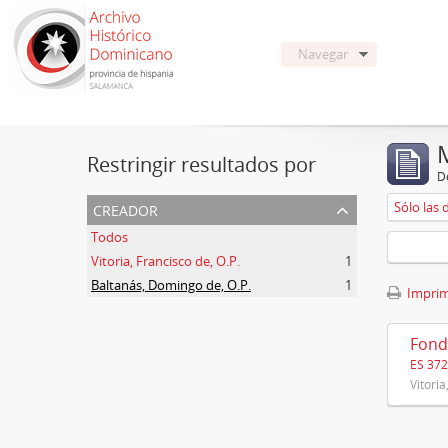
Navegar
Restringir resultados por
De
creador
Sólo las 
Todos
Vitoria, Francisco de, O.P.
1
Baltanás, Domingo de, O.P.
1
Imprimi
Fond
ES 37
Vitoria