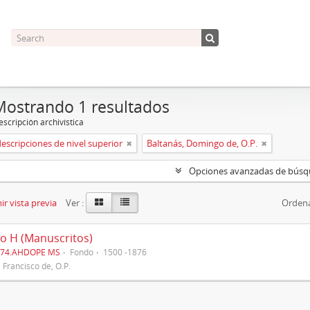
Mostrando 1 resultados
scripción archivística
descripciones de nivel superior
Baltanás, Domingo de, O.P.
Opciones avanzadas de bús
r vista previa
Ver :
Ordena
o H (Manuscritos)
274.AHDOPE MS
Fondo
1500 -1876
, Francisco de, O.P.