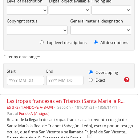
Level of description
Digital object available
Finding aid
Copyright status
General material designation
Top-level descriptions
All descriptions
Filter by date range:
Start
End
Overlapping
Exact
Las tropas francesas en Trianos (Santa Maria la Real de Trianos) (1810)
ES 37274.AHDOPE A-B-OVI
Sección
1810/01/21 - 1858/11/11
Part of
Fondo A (Antiguo)
Relato de la llegada de las tropas francesas al convento-colegio de
Santa María la Real de Trianos (Sahagún- León), escrito por un testigo
ocular, que firma San Vicente y se llamaba Fr. José de San Vicente..
Relato dirigido al P. Francisco de la Paraja,
...
»