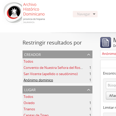
Navegar
Restringir resultados por
De
creador
Anónimo
Todos
Convento de Nuestra Señora del Rosario de Oviedo
1
Encontra
San Vicente (apellido o seudónimo)
1
Anónimo dominico
1
lugar
Añad
Todos
Oviedo
1
Limitar 
Trianos
1
Cangas de Tineo
1