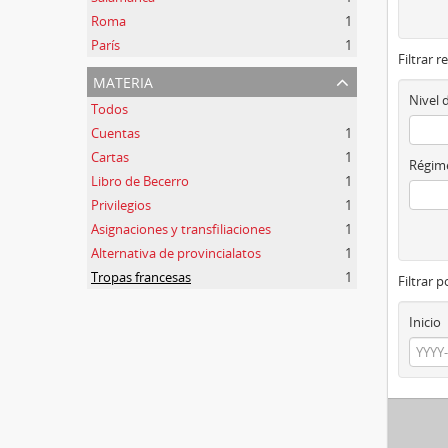
Roma
1
París
1
Filtrar r
materia
Nivel 
Todos
Cuentas
1
Cartas
1
Régime
Libro de Becerro
1
Privilegios
1
Asignaciones y transfiliaciones
1
Alternativa de provincialatos
1
Tropas francesas
1
Filtrar 
Inicio