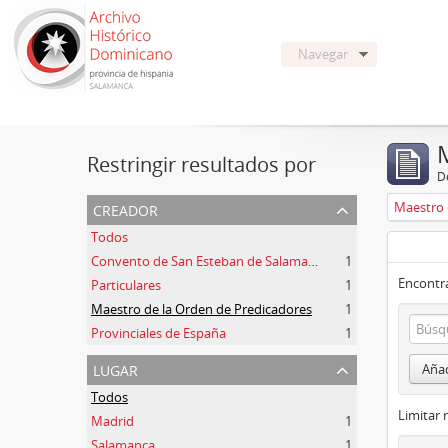
Navegar
Restringir resultados por
De
creador
Maestro 
Todos
Convento de San Esteban de Salamanca
1
Encontra
Particulares
1
Maestro de la Orden de Predicadores
1
Provinciales de España
1
lugar
Añad
Todos
Limitar 
Madrid
1
Salamanca
1