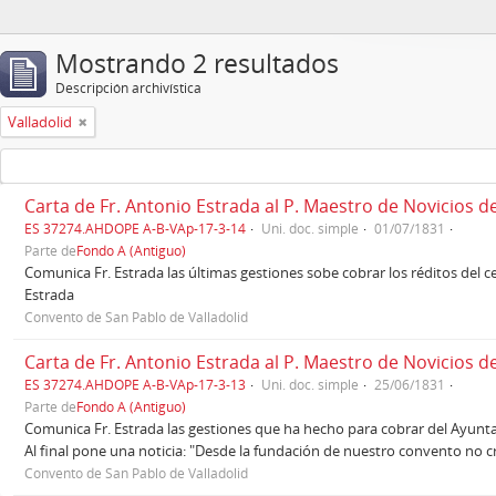
Mostrando 2 resultados
Descripción archivística
Valladolid
Carta de Fr. Antonio Estrada al P. Maestro de Novicios d
ES 37274.AHDOPE A-B-VAp-17-3-14
Uni. doc. simple
01/07/1831
Parte de
Fondo A (Antiguo)
Comunica Fr. Estrada las últimas gestiones sobe cobrar los réditos del c
Estrada
Convento de San Pablo de Valladolid
Carta de Fr. Antonio Estrada al P. Maestro de Novicios d
ES 37274.AHDOPE A-B-VAp-17-3-13
Uni. doc. simple
25/06/1831
Parte de
Fondo A (Antiguo)
Comunica Fr. Estrada las gestiones que ha hecho para cobrar del Ayuntam
Al final pone una noticia: "Desde la fundación de nuestro convento no c
Convento de San Pablo de Valladolid