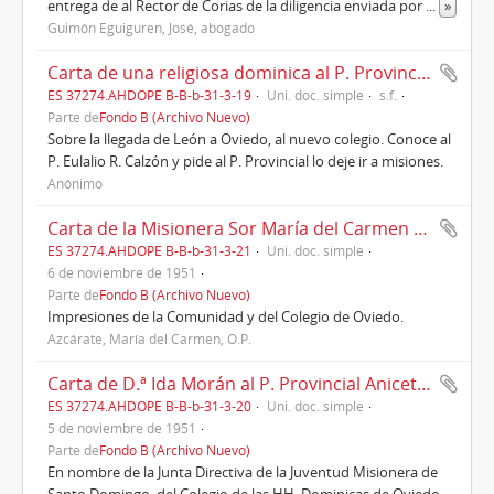
entrega de al Rector de Corias de la diligencia enviada por
...
»
Guimón Eguiguren, José, abogado
Carta de una religiosa dominica al P. Provincial Aniceto Fernández, Oviedo
ES 37274.AHDOPE B-B-b-31-3-19
Uni. doc. simple
s.f.
Parte de
Fondo B (Archivo Nuevo)
Sobre la llegada de León a Oviedo, al nuevo colegio. Conoce al
P. Eulalio R. Calzón y pide al P. Provincial lo deje ir a misiones.
Anónimo
Carta de la Misionera Sor María del Carmen Azcárate al P. Provincial Aniceto Fernández, Oviedo, 06/11/1951
ES 37274.AHDOPE B-B-b-31-3-21
Uni. doc. simple
6 de noviembre de 1951
Parte de
Fondo B (Archivo Nuevo)
Impresiones de la Comunidad y del Colegio de Oviedo.
Azcárate, María del Carmen, O.P.
Carta de D.ª Ida Morán al P. Provincial Aniceto Fernández, Oviedo, 05/11/1951
ES 37274.AHDOPE B-B-b-31-3-20
Uni. doc. simple
5 de noviembre de 1951
Parte de
Fondo B (Archivo Nuevo)
En nombre de la Junta Directiva de la Juventud Misionera de
Santo Domingo, del Colegio de las HH. Dominicas de Oviedo.