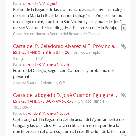
Parte de
Fondo A (Antiguo)
Relato de la llegada de las tropas francesas al convento-colegio
de Santa María la Real de Trianos (Sahagún- León), escrito por
un testigo ocular, que firma San Vicente y se llamaba Fr. José
de San Vicente.. Relato dirigido al P. Francisco de la Paraja,
...
»
Convento de Nuestra Señora del Rosario de Oviedo
Carta del P. Celedonio Álvarez al P. Provincial Aniceto Fernández, Oviedo, 03/06/1951
ES 37274.AHDOPE B-B-b-31-4-26
Uni. doc. simple
3 de junio de 1951
Parte de
Fondo B (Archivo Nuevo)
Futuro del Colegio, seguir con Comercio, y problema del
personal.
Álvarez Suárez, Celedonio, O.P.
Carta del abogado D. José Guimón Eguiguren al P. Celestino Alonso
ES 37274.AHDOPE B-C-NAV-b-2-5-8
Uni. doc. simple
1935-03-14
Parte de
Fondo B (Archivo Nuevo)
Carta original. Ha llegado la certificación del Ayuntamiento de
Cangas y las postales. Pero la certificación no responde a lo
que interesa en el proceso, que es la certificación de la fecha de