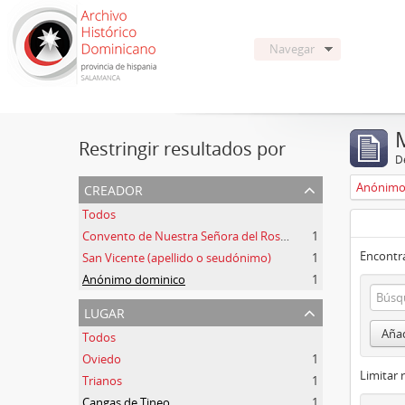
Navegar
Restringir resultados por
De
creador
Anónimo
Todos
Convento de Nuestra Señora del Rosario de Oviedo
1
Encontra
San Vicente (apellido o seudónimo)
1
Anónimo dominico
1
lugar
Añad
Todos
Oviedo
1
Limitar 
Trianos
1
Cangas de Tineo
1