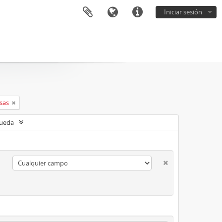
Iniciar sesión
sas
queda