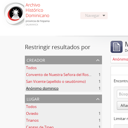
Navegar
Restringir resultados por
De
creador
Anónimo
Todos
Convento de Nuestra Señora del Rosario de Oviedo
1
Encontra
San Vicente (apellido o seudónimo)
1
Anónimo dominico
1
lugar
Añad
Todos
Oviedo
1
Limitar 
Trianos
1
Cangas de Tineo
1