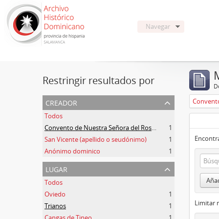
Navegar
Restringir resultados por
De
creador
Todos
Convento de Nuestra Señora del Rosario de Oviedo
1
Encontra
San Vicente (apellido o seudónimo)
1
Anónimo dominico
1
lugar
Añad
Todos
Oviedo
1
Limitar 
Trianos
1
Cangas de Tineo
1