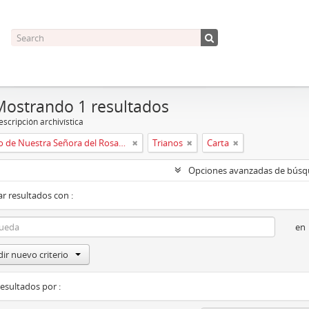
Mostrando 1 resultados
scripción archivística
Convento de Nuestra Señora del Rosario de Oviedo
Trianos
Carta
Opciones avanzadas de bús
r resultados con :
en
ir nuevo criterio
resultados por :