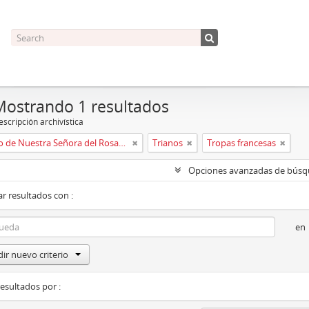
Mostrando 1 resultados
scripción archivística
Convento de Nuestra Señora del Rosario de Oviedo
Trianos
Tropas francesas
Opciones avanzadas de bús
r resultados con :
en
ir nuevo criterio
resultados por :