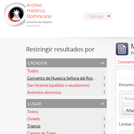
Navegar
Restringir resultados por
De
creador
Todos
Convento de Nuestra Señora del Rosario de Oviedo
1
Encontra
San Vicente (apellido o seudónimo)
1
Anónimo dominico
1
lugar
Añad
Todos
Oviedo
1
Limitar 
Trianos
1
Cangas de Tineo
1