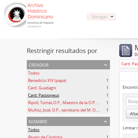
Navegar
Restringir resultados por
De
creador
Card. Pa
Todos
Benedicto XIV (papa)
1
Encontra
Card. Guadagni
1
Card. Passioneus
1
Ripoll, Tomás,O.P., Maestro de la O.P. (1725 -1747)
1
Muñoz, José, O.P., secretario del M. O. P. Fr. Ripoll
1
Añad
nombre
Limitar 
Todos
Álvaro de Córdoba
1