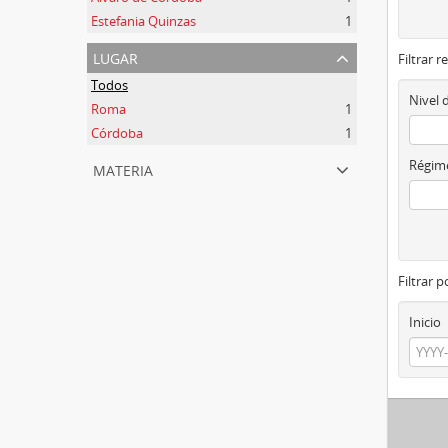
Estefania Quinzas
1
lugar
Filtrar r
Todos
Nivel 
Roma
1
Córdoba
1
materia
Régime
Filtrar 
Inicio