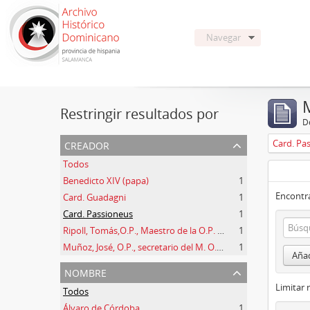
Navegar
Restringir resultados por
De
creador
Card. Pa
Todos
Benedicto XIV (papa)
1
Encontra
Card. Guadagni
1
Card. Passioneus
1
Ripoll, Tomás,O.P., Maestro de la O.P. (1725 -1747)
1
Muñoz, José, O.P., secretario del M. O. P. Fr. Ripoll
1
Añad
nombre
Limitar 
Todos
Álvaro de Córdoba
1