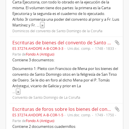
Carta Ejecutoria, con todo lo obrado en la ejecución de la
misma. El volumen tiene dos partes: la primera es la Carta
Ejecutoria y la segunda es el cuaderno de lo ejecutado.
Al folio 3r comienza una poder del convento al prior y a Fr. Luis
Martínez y Fr.
...
»
Dominicos del convento de Santo Domingo de la Coruña
Escrituras de bienes del convento de Santo Domingo de La Coruña en la feligresía de San Tirso de Oseiro(1748-1833)
ES 37274.AHDOPE A-B-COR-3-3
Uni.doc. comp.
1748 - 1833
Parte de
Fondo A (Antiguo)
Contiene 3 documentos:
Documento 1: Pleito con Francisco de Mena por los bienes del
convento de Santo Domingo sitos en la feligresía de San Tirso
de Oseiro. Se le dio en foro al dicho Mena por el P. Tomás
Aróstegui, vicario de Galicia y prior en La
...
»
Convento de Santo Domingo de La Coruña
Escrituras de foros sobre los bienes del convento de la Coruña en la feligresía de San Cristóbal das Viñas (1749-1750) .
ES 37274.AHDOPE A-B-COR-1-5
Uni.doc. comp.
1749 - 1750
Parte de
Fondo A (Antiguo)
Contiene 2 documentos cuadernillos: