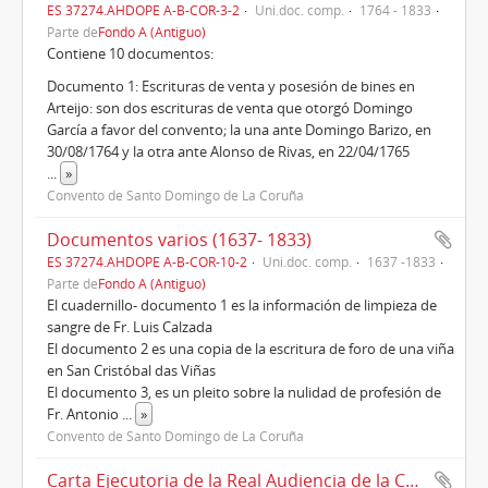
ES 37274.AHDOPE A-B-COR-3-2
Uni.doc. comp.
1764 - 1833
Parte de
Fondo A (Antiguo)
Contiene 10 documentos:
Documento 1: Escrituras de venta y posesión de bines en
Arteijo: son dos escrituras de venta que otorgó Domingo
García a favor del convento; la una ante Domingo Barizo, en
30/08/1764 y la otra ante Alonso de Rivas, en 22/04/1765
...
»
Convento de Santo Domingo de La Coruña
Documentos varios (1637- 1833)
ES 37274.AHDOPE A-B-COR-10-2
Uni.doc. comp.
1637 -1833
Parte de
Fondo A (Antiguo)
El cuadernillo- documento 1 es la información de limpieza de
sangre de Fr. Luis Calzada
El documento 2 es una copia de la escritura de foro de una viña
en San Cristóbal das Viñas
El documento 3, es un pleito sobre la nulidad de profesión de
Fr. Antonio
...
»
Convento de Santo Domingo de La Coruña
Carta Ejecutoria de la Real Audiencia de la Coruña sus autos, a favor del convento contra Manuel de Lastres y consortes, sobre bienes San Amaro y agra de la Torre de Hércules, 1749