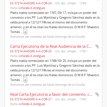
ES 37274.AHDOPE A-A-COR-24
Uni. doc. simple
1749
Parte de
Fondo A (Antiguo)
Pleito había comenzado en 1747; 03/ 17, incluye un poder del
convento a los PP. Luis Martínez y Gregorio Sánchez.dado en la
celda prioral a 12/12/1746 (es el mismo del documento
anterior, y en él se citan los frailes dominicos: El M.R.P. Maestro
Tomás
...
»
Dominicos del convento de Santo Domingo de la Coruña
Carta Ejecutoria de la Real Audiencia de la Coruña y sus autos, a favor del convento contra Baltasar de Fraga y consortes, sobre los bienes sitos en la feligresía de Santa María de Rutes - Villaboa-. año 1750
ES 37274.AHDOPE A-A-COR-25
Uni. doc. simple
1750
Parte de
Fondo A (Antiguo)
Pleito había comenzado en 1748/10/ 25, incluye un poder del
convento a los PP. Luis Martínez y Gregorio Sánchez.dado en la
celda prioral a 12/12/1746 (es el mismo del documento
anterior, y en él se citan los frailes dominicos: El M.R.P. Maestro
Tomás
...
»
Dominicos del convento de Santo Domingo de la Coruña
Real Carta Ejecutoria a favor del convento, contra Ana Suarez y consortes sobre bienes en la feligresía de San Pedro de Visma, lugar de Loureiro. Año 1760.
ES 37274.AHDOPE A-A-COR-27
Uni. doc. simple
1760
Parte de
Fondo A (Antiguo)