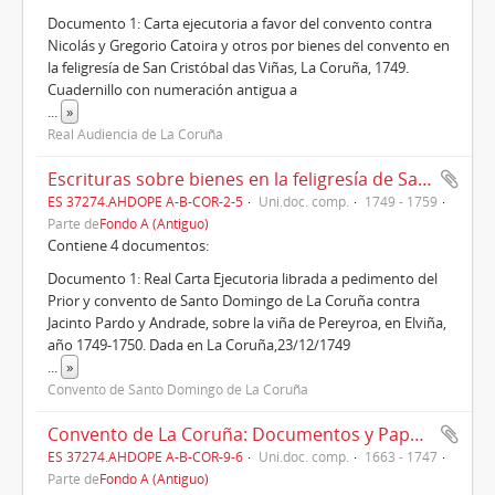
Documento 1: Carta ejecutoria a favor del convento contra
Nicolás y Gregorio Catoira y otros por bienes del convento en
la feligresía de San Cristóbal das Viñas, La Coruña, 1749.
Cuadernillo con numeración antigua a
...
»
Real Audiencia de La Coruña
Escrituras sobre bienes en la feligresía de San Vicente de Elviña (1749 -1759)
ES 37274.AHDOPE A-B-COR-2-5
Uni.doc. comp.
1749 - 1759
Parte de
Fondo A (Antiguo)
Contiene 4 documentos:
Documento 1: Real Carta Ejecutoria librada a pedimento del
Prior y convento de Santo Domingo de La Coruña contra
Jacinto Pardo y Andrade, sobre la viña de Pereyroa, en Elviña,
año 1749-1750. Dada en La Coruña,23/12/1749
...
»
Convento de Santo Domingo de La Coruña
Convento de La Coruña: Documentos y Papeles Varios, en pésimo estrado de conservación (1747)
ES 37274.AHDOPE A-B-COR-9-6
Uni.doc. comp.
1663 - 1747
Parte de
Fondo A (Antiguo)