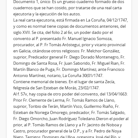
Documento 1, único: Es un grueso cuaderno formado de dos
cuadernos que se han cosido, por tratarse de una real carta
ejecutoria y la ejecución de los autos.
La real carta ejecutoria, está firmada en La Coruña, 04/12/1747,
y como es normal tiene copias de documentos anteriores, del
siglo XVII. Se cita, del folio 2 al 6v, un poder dado por el
convento al P. presentado Fr. Manuel Ignacio Somoza,
procurador, al P. Fr Tomás Aróstegui, prior y vicario provincial
en Galicia, citándose otros religiosos: Fr. Melchor González,
suprior, Predicador general Fr. Diego Dorado Montenegro, Fr.
Domingo de Santa Rosa, Fr. Juan Saborido, Fr. Miguel Rian, Fr.
Martín Blanco de Puga, Fr. Domingo Martínez; ante Francisco
Antonio Martínez, notario, La Coruña 30(01/1747.
Contiene memorial de bienes. En el lugar de santa Zecía,
feligresía de San Esteban de Morás, 23/02/1747.
Al f. 57v, hay copia de otro poder del convento, del 13/04/1663:
Prior Fr. Clemente de Lerma, Fr. Tomás Ramos de Llano,
suprior, Toribio de Terán, Martín Vsco, Guillermo Riaño, Fr.
Esteban de Noriega Omorego, predicador, Fr. Tomás Salgado,
Fr. Diego Omorcho, Juan Rodríguez Toledano.Dieron el poder al
prior, al P. Tomás Ramos de Llano y a Fr. Jacinto de Noboa y
Castro, procurador general de la O.P., y a Fr. Pedro de Noya
Nieto. Testigos: Domingo de Ulloa, organista, José del Río, y