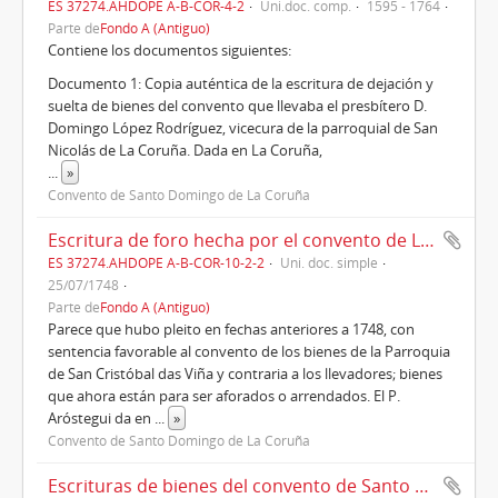
ES 37274.AHDOPE A-B-COR-4-2
Uni.doc. comp.
1595 - 1764
Parte de
Fondo A (Antiguo)
Contiene los documentos siguientes:
Documento 1: Copia auténtica de la escritura de dejación y
suelta de bienes del convento que llevaba el presbítero D.
Domingo López Rodríguez, vicecura de la parroquial de San
Nicolás de La Coruña. Dada en La Coruña,
...
»
Convento de Santo Domingo de La Coruña
Escritura de foro hecha por el convento de La Coruña de la viña de Xiela, en San Cristóbal das Viñas (1748)
ES 37274.AHDOPE A-B-COR-10-2-2
Uni. doc. simple
25/07/1748
Parte de
Fondo A (Antiguo)
Parece que hubo pleito en fechas anteriores a 1748, con
sentencia favorable al convento de los bienes de la Parroquia
de San Cristóbal das Viña y contraria a los llevadores; bienes
que ahora están para ser aforados o arrendados. El P.
Aróstegui da en
...
»
Convento de Santo Domingo de La Coruña
Escrituras de bienes del convento de Santo Domingo de La Coruña en la feligresía de Santiago de Arteijo-Arteixo (1764-1833)