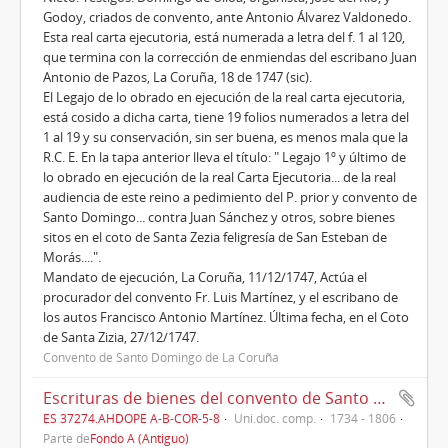
Godoy, criados de convento, ante Antonio Álvarez Valdonedo.
Esta real carta ejecutoria, está numerada a letra del f. 1 al 120,
que termina con la corrección de enmiendas del escribano Juan
Antonio de Pazos, La Coruña, 18 de 1747 (sic).
El Legajo de lo obrado en ejecución de la real carta ejecutoria,
está cosido a dicha carta, tiene 19 folios numerados a letra del
1 al 19 y su conservación, sin ser buena, es menos mala que la
R.C. E. En la tapa anterior lleva el título: " Legajo 1º y último de
lo obrado en ejecución de la real Carta Ejecutoria... de la real
audiencia de este reino a pedimiento del P. prior y convento de
Santo Domingo... contra Juan Sánchez y otros, sobre bienes
sitos en el coto de Santa Zezia feligresía de San Esteban de
Morás....".
Mandato de ejecución, La Coruña, 11/12/1747, Actúa el
procurador del convento Fr. Luis Martínez, y el escribano de
los autos Francisco Antonio Martínez. Última fecha, en el Coto
de Santa Zizia, 27/12/1747.
Convento de Santo Domingo de La Coruña
Escrituras de bienes del convento de Santo Domingo de La Coruña en las feligresías de San Cristóbal de Lema, Santa María de Doroña y San Salvador de Rebordelos (1734-1806).
ES 37274.AHDOPE A-B-COR-5-8
Uni.doc. comp.
1734 - 1806
Parte de
Fondo A (Antiguo)